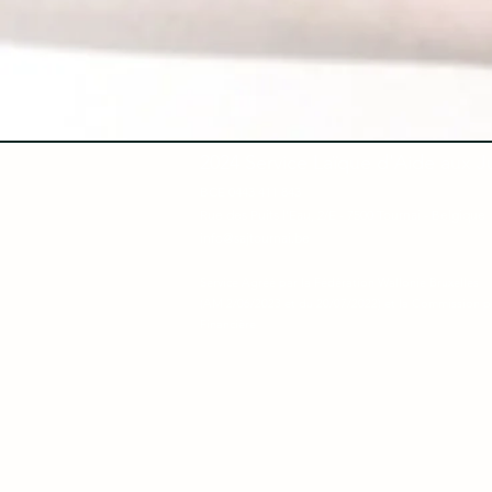
2024 Service Laïque d'Aide aux Ju
BCE 0443 411 843
Rue des Puits l'Eau, 2/E - 7500 Tournai - Belgique
info@sajtournai.be
Service Agréé par la Fédération Wallonie Bruxelles
(AM 2/06/2023 et du 20/07/2022) et la Commission po
Financière