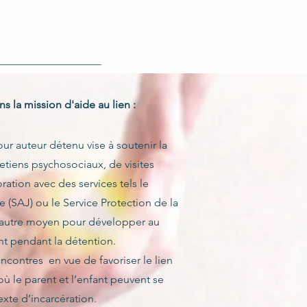
ts
Contact
s la mission d'aide au lien :
our auteur détenu vise à soutenir la
retiens psychosociaux, de visites
ration avec des services tels le
e (SAJ) ou le Service Protection de la
t autre moyen pour développer au
nt pendant la détention.
ontres en vue de favoriser le lien
ù le parent et l’enfant peuvent se
xte d’incarcération.