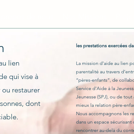
 propos de nous
Nos Missions
Proje
n
les prestations exercées dan
au lien
La mission d’aide au lien p
parentalité au travers d’ent
e qui vise à
“pères-enfants”, de collabo
 ou restaurer
Service d’Aide à la Jeuness
Jeunesse (SPJ), ou de tou
rsonnes, dont
mieux la relation père-enfa
Nous accompagnons les renc
iable.
dans un espace sécurisant o
rencontrer au-delà du conte