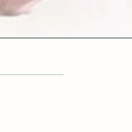
nfidentialité dans l'utilisation des cookies
issions
Projets
Contact
arqué un anomalie