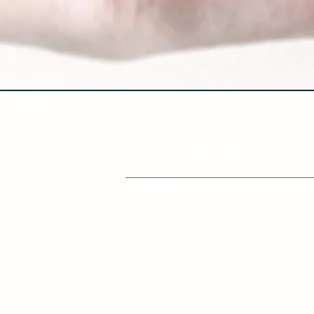
Politique de co
sticiables
Accueil
À propos de nous
Nos M
Donnez nous votre avis sur le site web - vous avez rem
ur l' Aide