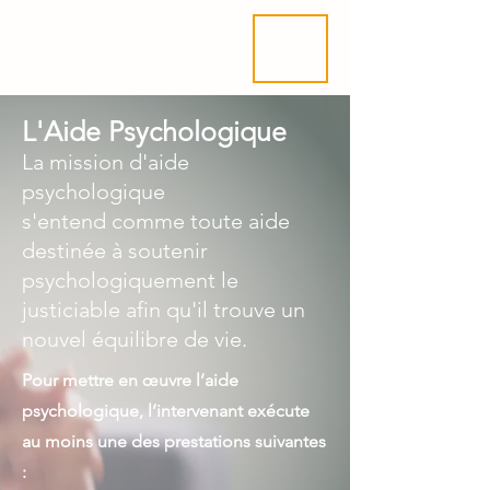
ME
NU
L'Aide Psychologique
La mission d'aide
psychologique
s'entend comme toute aide
destinée à soutenir
psychologiquement le
justiciable afin qu'il trouve un
nouvel équilibre de vie.
Pour mettre en œuvre l’aide
psychologique, l’intervenant exécute
au moins une des prestations suivantes
: