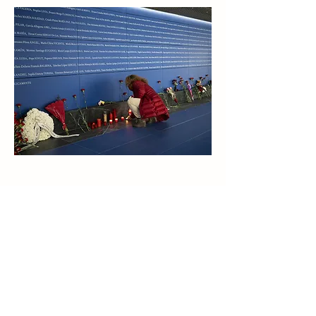
2024 Service Laïque d'Aide aux Justiciables
BCE
0443 411 843
Rue des Puits l'Eau, 2/E - 7500 Tournai - Belgique
info@sajtournai.be
Service Agréé par la Fédération Wallonie Bruxelles
(AM 2/06/2023 et du 20/07/2022) et la Commission pour l' Aide
Financière