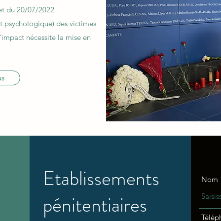
et du 20/07/2022
t psychologique) des victimes
'impact nécessite la mise en
us
Etablissements
Nom
pénitentiaires
Télép