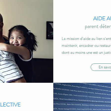
AIDE A
parent déte
La mission d'aide au lien s'en
maintenir, encadrer ou restaur
dont au moins une est un justi
En savo
LECTIVE