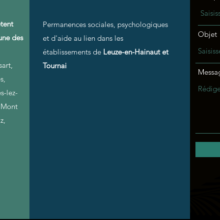
tent
Permanences sociales, psychologiques
Objet
 une des
et d'aide au lien dans les
établissements de
Leuze-en-Hainaut et
sart,
Tournai
Messa
s,
s-lez-
, Mont
z,